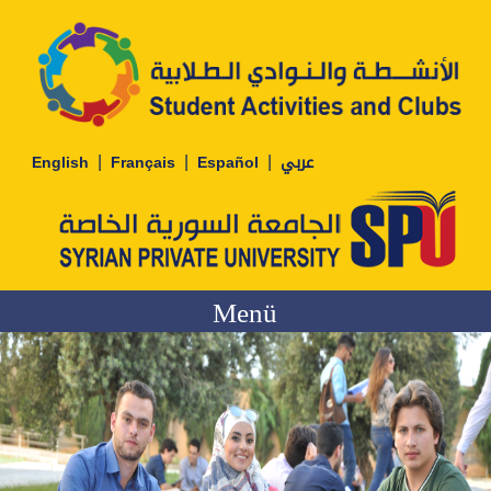
|
|
|
English
Français
Español
عربي
Menü