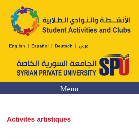
|
|
|
English
Español
Deutsch
عربي
Menu
Activités artistiques