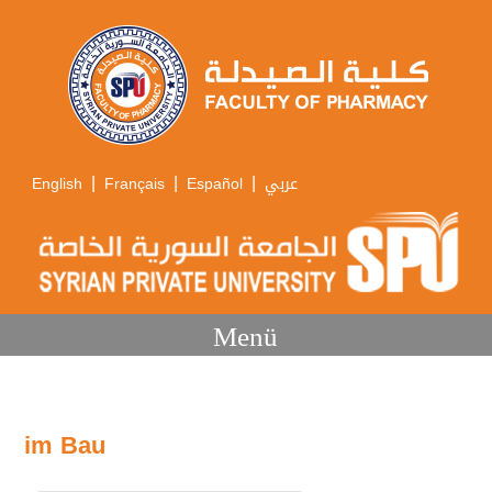
|
|
|
English
Français
Español
عربي
Menü
im Bau