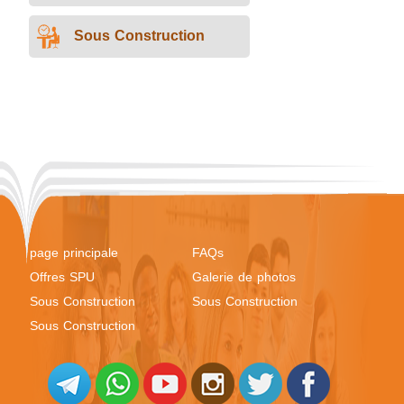
Sous Construction
page principale
FAQs
Offres SPU
Galerie de photos
Sous Construction
Sous Construction
Sous Construction