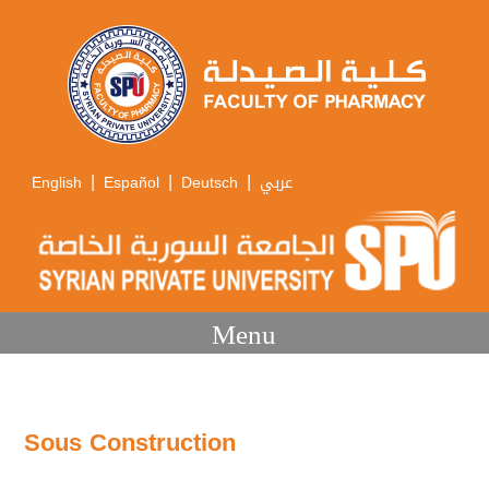
|
|
|
English
Español
Deutsch
عربي
Menu
Sous Construction