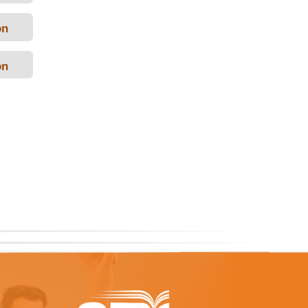
on
on