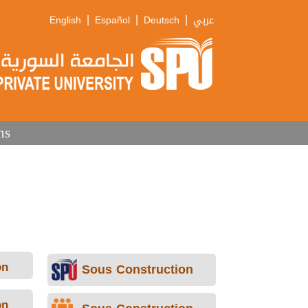
|
|
|
English
Español
Deutsch
عربي
ns
on
Sous Construction
on