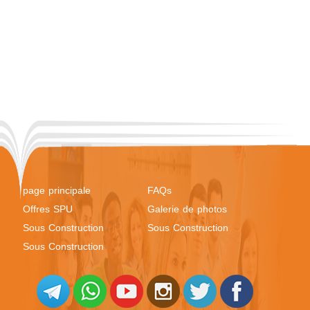
page principale
FAQs
Offres SPU
Galerie de photos
Sous Construction
Sous Construction
Sous Construction