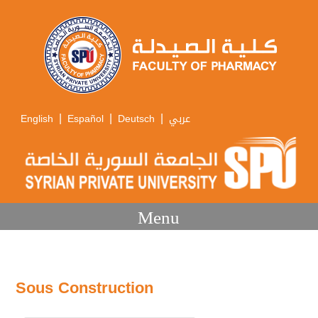
|
|
|
English
Español
Deutsch
عربي
Menu
Sous Construction