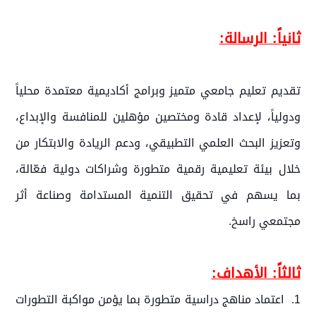
ثانياً: الرسالة:
تقديم تعليم جامعي متميز وبرامج أكاديمية معتمدة محلياً
ودولياً، لإعداد قادة ومختصين مؤهلين للمنافسة والإبداع،
وتعزيز البحث العلمي التطبيقي، ودعم الريادة والابتكار من
خلال بيئة تعليمية رقمية متطورة وشراكات دولية فعّالة،
بما يسهم في تحقيق التنمية المستدامة وصناعة أثر
مجتمعي راسخ.
ثالثاً: الأهداف:
1. اعتماد مناهج دراسية متطورة بما يؤمن مواكبة التطورات