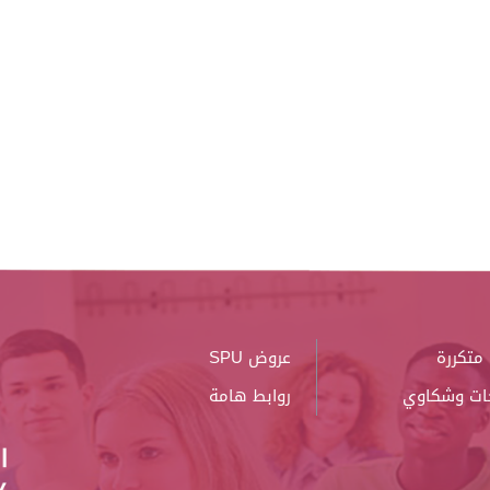
متكررة
عروض SPU
ات وشكاوي
روابط هامة