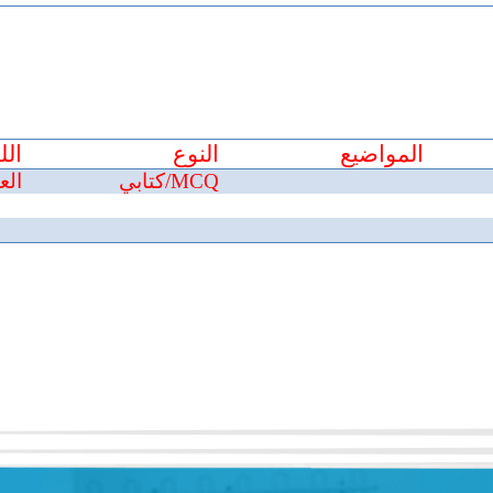
المواضيع
النوع
الل
MCQ
/كتابي
الع