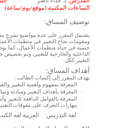
المدرس
:
د. فداء ناصر
الب
الساعات المكتبية
(موقع/يوم/ساعة)
توصيف المساق:
يشتمل المقرر على عدة مواضيع تشرح مفهوم 
ومقومات نجاح التغيير في منظمات الأعمال
حتمية في حياة منظمات الأعمال، كما يو
الداخلية والخارجية للتغيير، وتم تخصيص ج
التغيير
ككل.
أهداف المساق:
يهدف المقرر إلى إكساب الطالب :
-
المعرفة بمفهوم وأهمية التغيير والفرق
-
المعرفة بأهداف التغيير ومبادئه ونماذ
-
المعرفة بالعوامل الدافعة للتغيير وأس
-
مهارات التعرف على معوقات التغيير 
لغة التدريس:
العربية
لغة الكت