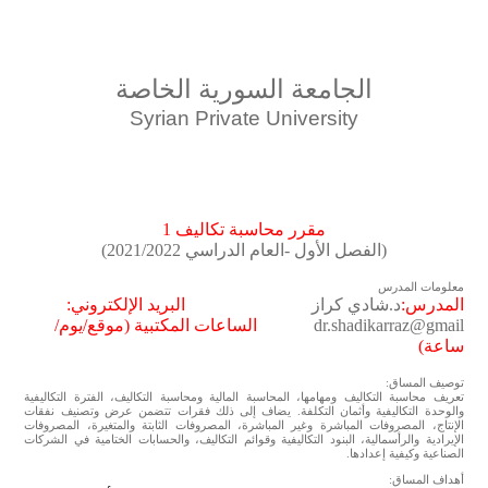
الجامعة السورية الخاصة
Syrian Private University
مقرر محاسبة تكاليف 1
(الفصل الأول -العام الدراسي 2021/2022)
معلومات المدرس
المدرس
:
د.شادي كراز
البريد الإلكتروني:
dr.shadikarraz@gmail
الساعات المكتبية
(موقع/يوم/
ساعة)
توصيف المساق:
تعريف محاسبة التكاليف ومهامها، المحاسبة المالية ومحاسبة التكاليف، الفترة التكاليفية
والوحدة التكاليفية وأثمان التكلفة. يضاف إلى ذلك فقرات تتضمن عرض وتصنيف نفقات
الإنتاج، المصروفات المباشرة وغير المباشرة، المصروفات الثابتة والمتغيرة، المصروفات
الإيرادية والرأسمالية، البنود التكاليفية وقوائم التكاليف، والحسابات الختامية في الشركات
الصناعية وكيفية إعدادها.
أهداف المساق: