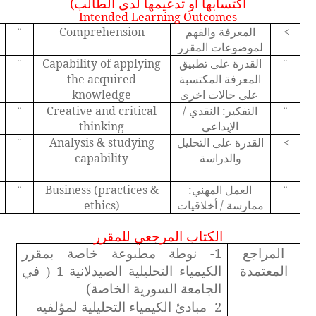
اكتسابها أو تدعيمها لدى الطالب)
Intended Learning Outcomes
<
المعرفة والفهم
Comprehension
¨
لموضوعات المقرر
القدرة على تطبيق
Capability of applying
¨
¨
المعرفة المكتسبة
the acquired
على حالات اخرى
knowledge
التفكير: النقدي /
Creative and critical
¨
¨
الإبداعي
thinking
<
القدرة على التحليل
Analysis & studying
¨
والدراسة
capability
العمل المهني:
Business (practices &
¨
¨
ممارسة / أخلاقيات
ethics)
الكتاب المرجعي للمقرر
المراجع
1- نوطة مطبوعة خاصة بمقرر
المعتمدة
الكيمياء التحليلية الصيدلانية 1
في
(
الجامعة السورية الخاصة
)
2- مبادئ الكيمياء التحليلية لمؤلفيه