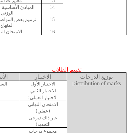
13
معايرات التع
14
المبادئ الأساسية 
الوزني
15
ترميم بعض المواضي
المنهاج
16
الامتحان الن
تقييم الطلاب
توزيع الدرجات
الاختبار
الأس
Distribution of marks
الاختبار الأول
الس
الاختبار الثاني
الاختبار العملي:
الامتحان النهائي
(عملي)
غير ذلك (يرجى
التحديد)
مجموع درجات