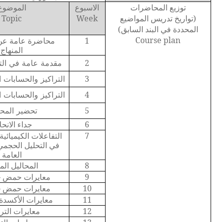
توزيع المحاضرات
الاسبوع
الموضوع
(تواريخ تدريس المواضيع
Week
Topic
المحددة في البند السابق)
Course plan
1
محاضرة عامة عن
المنهاج
2
مقدمة
عامة
في
ال
3
التراكيز
والحسابات
ا
4
التراكيز
والحسابات
ا
5
تحضير
المحا
6
جداء الانحل
7
التفاعلات الكيميائي
في التحليل الحجم
العامة
8
المحاليل الم
9
معايرات حمض 
10
معايرات حمض 
11
معايرات الأكسدة 
12
معايرات الت