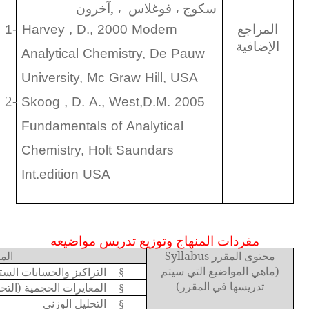
سكوج ، فوغلاس
، ,آخرون
1-
Harvey , D., 2000 Modern
المراجع
الإضافية
Analytical Chemistry, De Pauw
University, Mc Graw Hill, USA
Skoog , D. A., West,D.M. 200
2-
5
Fundamentals of Analytical
Chemistry, Holt Saundars
Int.edition USA
مفردات المنهاج وتوزيع تدريس مواضيعه
محتوى المقرر
Syllabus
الم
(ماهي المواضيع التي سيتم
التراكيز والحسابات الست
§
تدريسها في المقرر)
المعايرات الحجمية (التح
§
التحليل الوزني
§