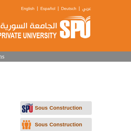
|
|
|
English
Español
Deutsch
عربي
ns
Sous Construction
Sous Construction