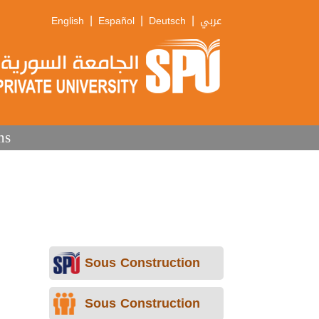
|
|
|
English
Español
Deutsch
عربي
ns
Sous Construction
Sous Construction