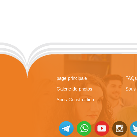
page principale
FAQs
Galerie de photos
Sous 
Sous Construction