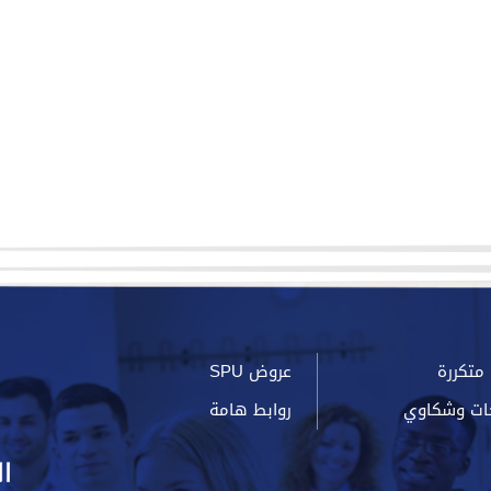
متكررة
عروض SPU
ات وشكاوي
روابط هامة