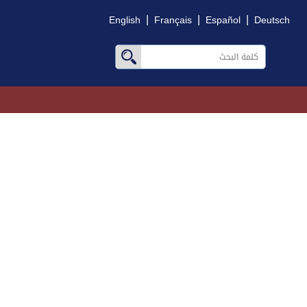
|
|
|
English
Français
Español
Deutsch