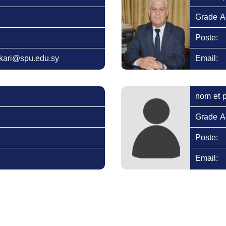
Grade A
Poste:
kari@spu.edu.sy
Email:
nom et 
Grade A
Poste:
Email: