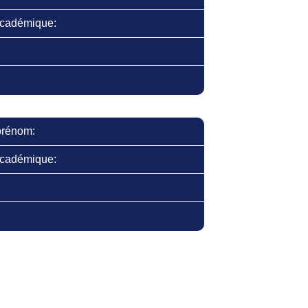
cadémique:
prénom:
cadémique: