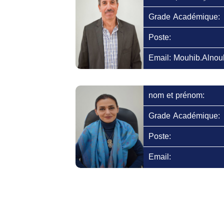
Grade Académique:
Poste:
Email: Mouhib.Alnou
nom et prénom:
Grade Académique:
Poste:
Email: