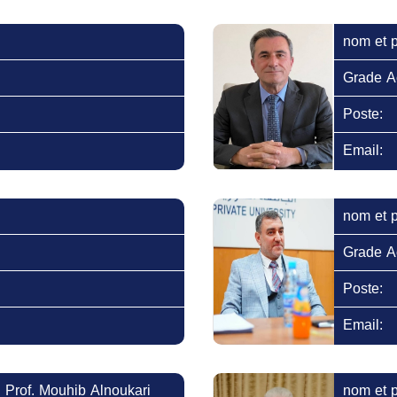
nom et 
Grade A
Poste:
Email:
nom et 
Grade A
Poste:
Email:
. Prof. Mouhib Alnoukari
nom et 