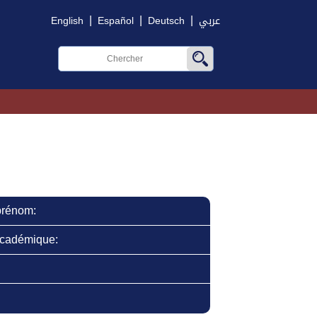
|
|
|
English
Español
Deutsch
عربي
prénom:
cadémique: