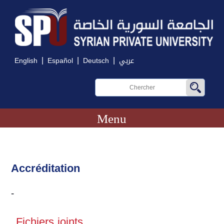
|
|
|
English
Español
Deutsch
عربي
Menu
Accréditation
-
Fichiers joints