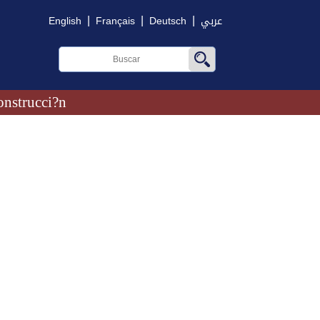
|
|
|
English
Français
Deutsch
عربي
onstrucci?n