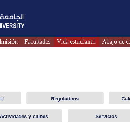
misión
Facultades
Vida estudiantil
Abajo de c
PU
Regulations
Cal
Actividades y clubes
Servicios
sturdents