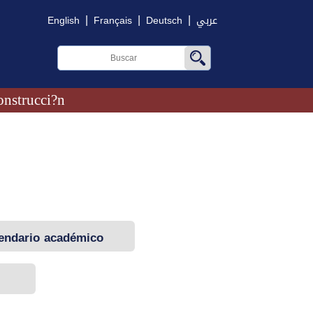
|
|
|
English
Français
Deutsch
عربي
onstrucci?n
endario académico