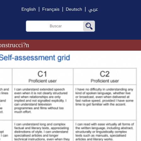
|
|
|
English
Français
Deutsch
عربي
onstrucci?n