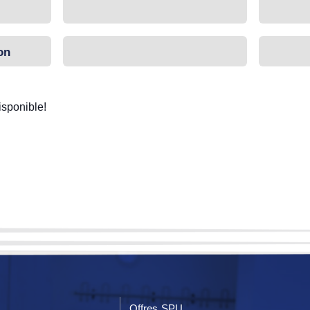
on
sponible!
Offres SPU