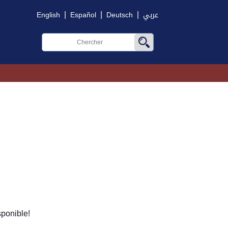
|
|
|
English
Español
Deutsch
عربي
ponible!