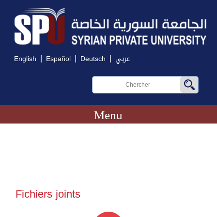
|
|
|
English
Español
Deutsch
عربي
Menu
Fichiers joints