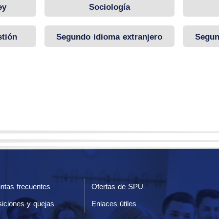
ey
Sociología
stión
Segundo idioma extranjero
Segun
(Frances)
ntas frecuentes
Ofertas de SPU
iciones y quejas
Enlaces útiles