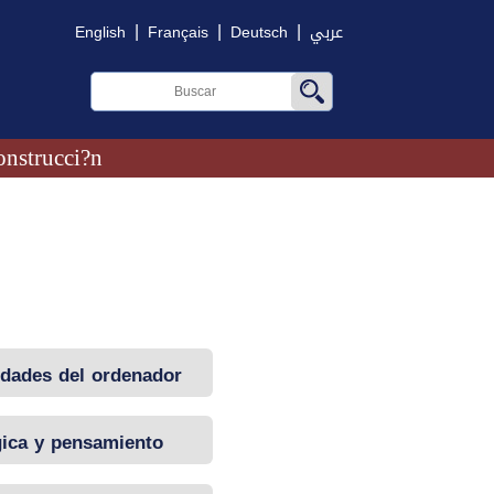
|
|
|
English
Français
Deutsch
عربي
onstrucci?n
idades del ordenador
ica y pensamiento
científico