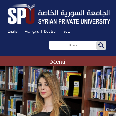
|
|
|
English
Français
Deutsch
عربي
Menú