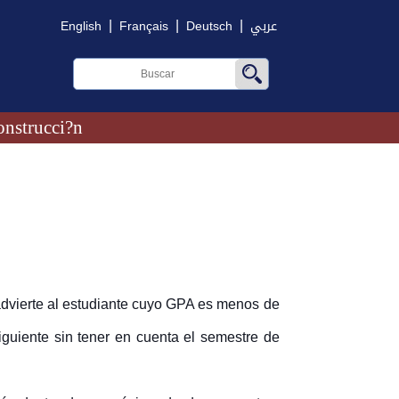
|
|
|
English
Français
Deutsch
عربي
onstrucci?n
 advierte al estudiante cuyo GPA es menos de
iguiente sin tener en cuenta el semestre de