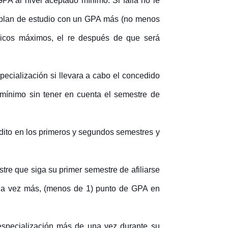
GPA al nivel aceptado mínimo. Si falla no le
el plan de estudio con un GPA más (no menos
icos máximos, el re
después de que será
pecialización si llevara a cabo el concedido
 mínimo sin tener en cuenta el semestre de
édito en los primeros y segundos semestres y
re que siga su primer semestre de afiliarse
 una vez más, (menos de 1) punto de GPA en
 especialización más de una vez durante su