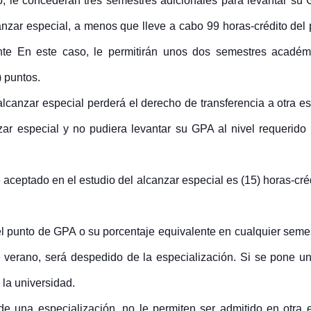
o, le concederán tres semestres adicionales para levantar su 
lcanzar especial, a menos que lleve a cabo 99 horas-crédito d
nte En este caso, le permitirán unos dos semestres académ
) puntos.
alcanzar especial perderá el derecho de transferencia a otra es
nzar especial y no pudiera levantar su GPA al nivel requerido
 aceptado en el estudio del alcanzar especial es (15) horas-cr
l punto de GPA o su porcentaje equivalente en cualquier semest
de verano, será despedido de la especialización. Si se pone
 la universidad.
de una especialización, no le permiten ser admitido en otra