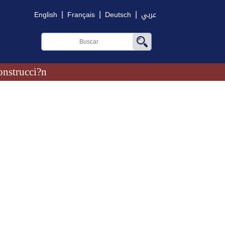
|
|
|
English
Français
Deutsch
عربي
onstrucci?n