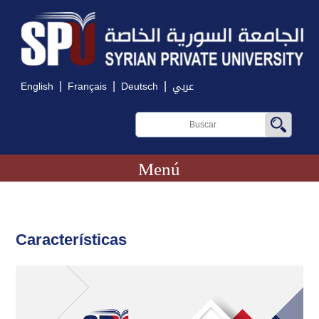
|
|
|
English
Français
Deutsch
عربي
Menú
Características