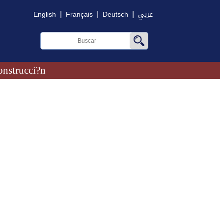
|
|
|
English
Français
Deutsch
عربي
onstrucci?n