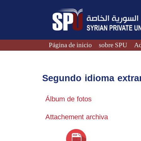
Página de inicio
sobre SPU
Ad
Segundo idioma extran
Álbum de fotos
Attachement archiva