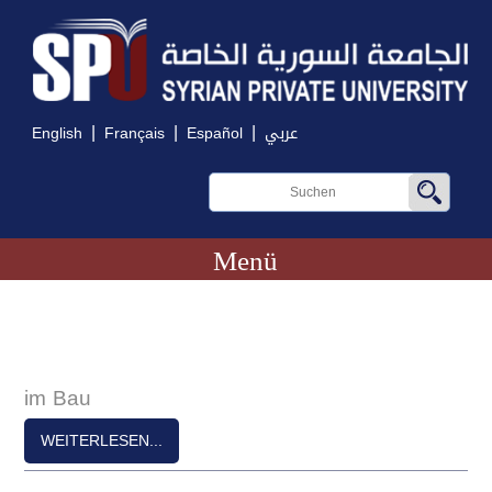
|
|
|
English
Français
Español
عربي
Menü
im Bau
WEITERLESEN...