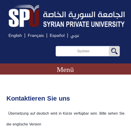
|
|
|
English
Français
Español
عربي
Menü
Kontaktieren Sie uns
Übersetzung auf deutsch wird in Kürze verfügbar sein. Bitte sehen Sie
die englische Version