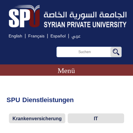
|
|
|
English
Français
Español
عربي
Menü
SPU Dienstleistungen
Krankenversicherung
IT
Informationstechnologie