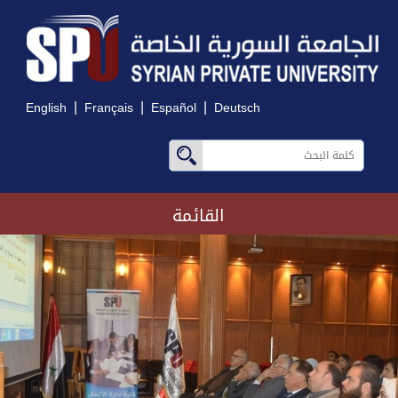
|
|
|
English
Français
Español
Deutsch
القائمة