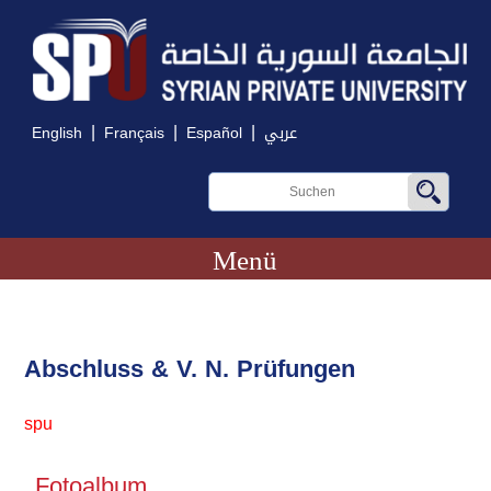
|
|
|
English
Français
Español
عربي
Menü
Abschluss & V. N. Prüfungen
spu
Fotoalbum